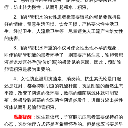
1、患有急性内生殖器炎，附件炎。盆腔炎要快速治
疗，防止转为慢性，从而引起积水，积液。
2、输卵管积水的女性患者极需要留意的就是要保持良
好的情绪，留意生活习惯、饮食习惯，严格要求性生活卫
生、经期卫生、人流后卫生等，尽量避免人工流产带给女性
的伤害。
3、输卵管积水严重的不仅可使女性出现不孕的现象，
即使输卵管积液的患者怀孕了，则需要严格注意，输卵管积
液是诱发宫外孕(异位妊娠)的极常见的原因。因此，预防输
卵管积液是极为重要的。
4、女性防止滥用抗菌素、消炎药。抗生素无论是口服
还是注射，都会抑制阴道的乳酸杆菌，扰乱阴道的自然生态
平衡，改变了阴道的微环境，致病的细菌病源体就可能繁
殖，终极导致局部的念珠菌性阴道炎发作，进而分泌出炎性
液体从而引起输卵管积液。
温馨提醒：
医生建议您，子宫腺肌症患者需要保持好的
心态，选对治疗方式还是有希望怀孕的。但是您应当要尽早